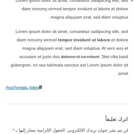
Lorem ipsum dolor sit amet, consetetur sadipscing elitr, sed
diam nonumy eirmod tempor invidunt ut labore et dolore
magna aliquyam erat, sed diam voluptua.
Lorem ipsum dolor sit amet, consetetur sadipscing elitr, sed
diam nonumy eirmod
tempor invidunt ut labore
et dolore
magna aliquyam erat, sed diam voluptua. At vero eos et
accusam et justo duo
dolores et ea rebum
. Stet clita kasd
gubergren, no sea takimata sanctus est Lorem ipsum dolor sit
amet.
Post Formats
,
Video
اترك تعليقاً
لن يتم نشر عنوان بريدك الإلكتروني.
الحقول الإلزامية مشار إليها بـ
*