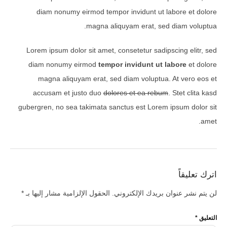
diam nonumy eirmod tempor invidunt ut labore et dolore
magna aliquyam erat, sed diam voluptua.
Lorem ipsum dolor sit amet, consetetur sadipscing elitr, sed
diam nonumy eirmod
tempor invidunt ut labore
et dolore
magna aliquyam erat, sed diam voluptua. At vero eos et
accusam et justo duo
dolores et ea rebum
. Stet clita kasd
gubergren, no sea takimata sanctus est Lorem ipsum dolor sit
amet.
اترك تعليقاً
لن يتم نشر عنوان بريدك الإلكتروني.
الحقول الإلزامية مشار إليها بـ
*
التعليق
*