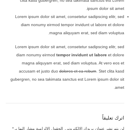
clita kasd gubergren, no sea takimata sanctus est Lorem
ipsum dolor sit amet.
Lorem ipsum dolor sit amet, consetetur sadipscing elitr, sed
diam nonumy eirmod tempor invidunt ut labore et dolore
magna aliquyam erat, sed diam voluptua.
Lorem ipsum dolor sit amet, consetetur sadipscing elitr, sed
diam nonumy eirmod
tempor invidunt ut labore
et dolore
magna aliquyam erat, sed diam voluptua. At vero eos et
accusam et justo duo
dolores et ea rebum
. Stet clita kasd
gubergren, no sea takimata sanctus est Lorem ipsum dolor sit
amet.
اترك تعليقاً
لن يتم نشر عنوان بريدك الإلكتروني.
الحقول الإلزامية مشار إليها بـ
*